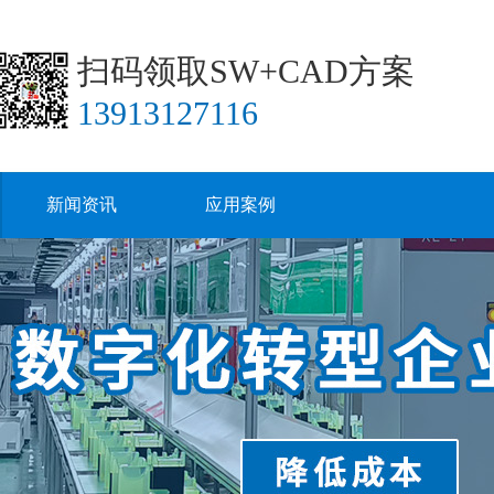
扫码领取SW+CAD方案
13913127116
新闻资讯
应用案例