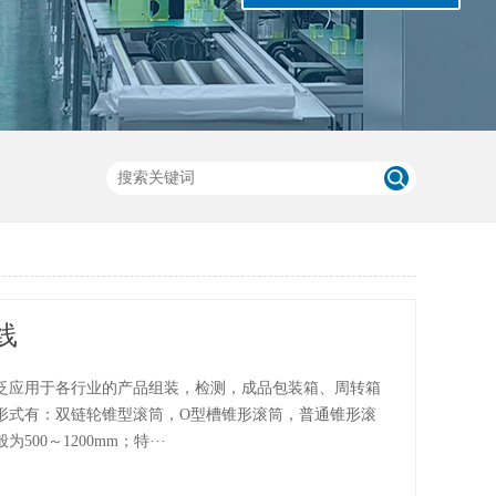
线
泛应用于各行业的产品组装，检测，成品包装箱、周转箱
形式有：双链轮锥型滚筒，O型槽锥形滚筒，普通锥形滚
500～1200mm；特···