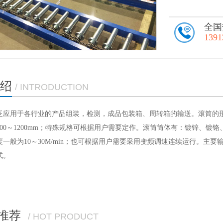
全国
1391
1
/1
绍
/ INTRODUCTION
泛应用于各行业的产品组装，检测，成品包装箱、周转箱的输送。滚筒的
00～1200mm；特殊规格可根据用户需要定作。滚筒筒体有：镀锌、镀
一般为10～30M/min；也可根据用户需要采用变频调速连续运行。主
式。
推荐
/ HOT PRODUCT