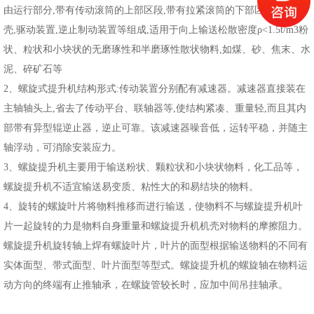
由运行部分,带有传动滚筒的上部区段,带有拉紧滚筒的下部区段,中间机
壳,驱动装置,逆止制动装置等组成,适用于向上输送松散密度ρ<1.5t/m3粉
状、粒状和小块状的无磨琢性和半磨琢性散状物料,如煤、砂、焦末、水
泥、碎矿石等
2、螺旋式提升机结构形式:传动装置分别配有减速器。减速器直接装在
主轴轴头上,省去了传动平台、联轴器等,使结构紧凑、重量轻,而且其内
部带有异型辊逆止器，逆止可靠。该减速器噪音低，运转平稳，并随主
轴浮动，可消除安装应力。
3、螺旋提升机主要用于输送粉状、颗粒状和小块状物料，化工品等，
螺旋提升机不适宜输送易变质、粘性大的和易结块的物料。
4、旋转的螺旋叶片将物料推移而进行输送，使物料不与螺旋提升机叶
片一起旋转的力是物料自身重量和螺旋提升机机壳对物料的摩擦阻力。
螺旋提升机旋转轴上焊有螺旋叶片，叶片的面型根据输送物料的不同有
实体面型、带式面型、叶片面型等型式。螺旋提升机的螺旋轴在物料运
动方向的终端有止推轴承，在螺旋管较长时，应加中间吊挂轴承。